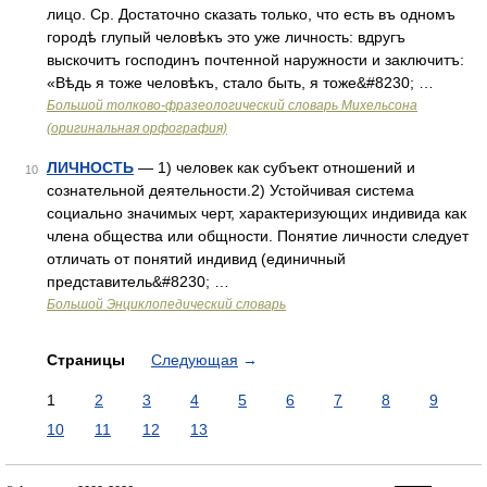
лицо. Ср. Достаточно сказать только, что есть въ одномъ
городѣ глупый человѣкъ это уже личность: вдругъ
выскочитъ господинъ почтенной наружности и заключитъ:
«Вѣдь я тоже человѣкъ, стало быть, я тоже&#8230; …
Большой толково-фразеологический словарь Михельсона
(оригинальная орфография)
ЛИЧНОСТЬ
— 1) человек как субъект отношений и
10
сознательной деятельности.2) Устойчивая система
социально значимых черт, характеризующих индивида как
члена общества или общности. Понятие личности следует
отличать от понятий индивид (единичный
представитель&#8230; …
Большой Энциклопедический словарь
Страницы
Следующая
→
1
2
3
4
5
6
7
8
9
10
11
12
13