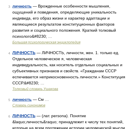
личность
— Врожденные особенности мышления,
3
ощущений и поведения, определяющие уникальность
индивида, его образ жизни и характер адаптации и
являющиеся результатом конституционных факторов
развития и социального положения. Краткий толковый
психолого&#8230; …
Большая психологическая энциклопедия
ЛИЧНОСТЬ
— ЛИЧНОСТЬ, личности, жен. 1. только ед.
4
Отдельное человеческое я, человеческая
индивидуальность, как носитель отдельных социальных и
субъективных признаков и свойств. «Гражданам СССР
еспечивается неприкосновенность личности.» Конституция
СССР.&#8230; …
Толковый словарь Ушакова
личность
— См …
5
Словарь синонимов
ЛИЧНОСТЬ
— (лат. persona). Понятие
6
&laquo;личность&raquo; принадлежит к числу тех понятий,
которые на всем протяжении истории человеческой мысли